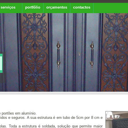
serviços
portfólio
orçamentos
contactos
de portões em alumínio.
dos e seguros. A sua estrutura é em tubo de 5cm por 8 cm e
las. Toda a estrutura é soldada, solução que permite maior