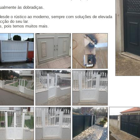
gualmente às dobradiças.
 desde o rústico ao moderno, sempre com soluções de elevada
cção do seu lar.
s, pois temos muitos mais.