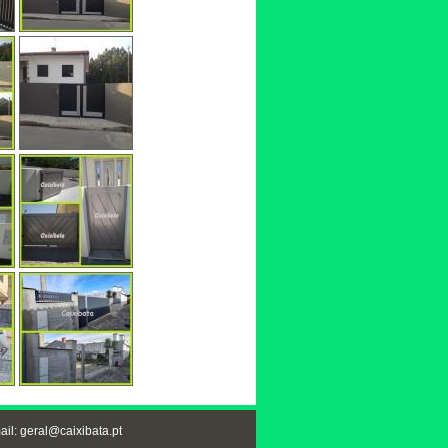
ail: geral@caixibata.pt